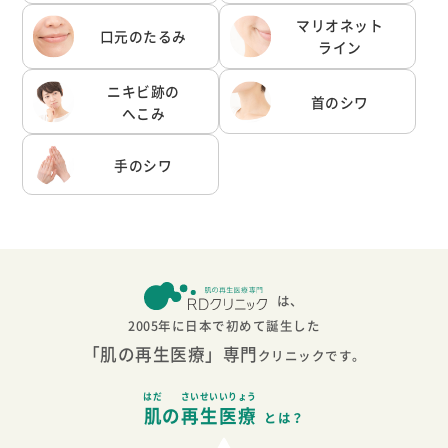
マリオネット
口元のたるみ
ライン
ニキビ跡の
首のシワ
へこみ
手のシワ
は、
2005年に日本で初めて誕生した
「肌の再生医療」専門
クリニックです。
はだ
さいせいいりょう
肌
の
再生医療
とは？