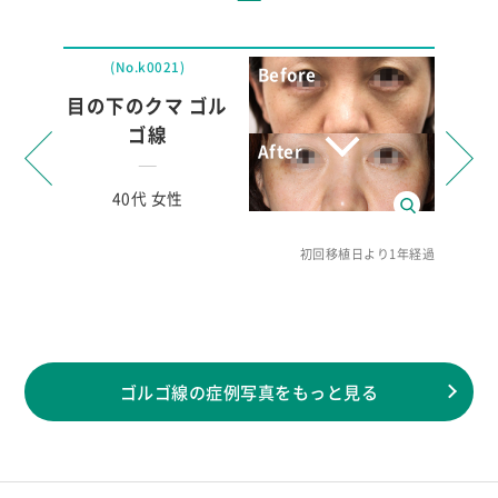
(No.k0021)
(N
目の下のクマ ゴル
目の下
ゴ線
40代 女性
4
リアル
初回移植日より1年経過
8より1年経過
ゴルゴ線の症例写真をもっと見る