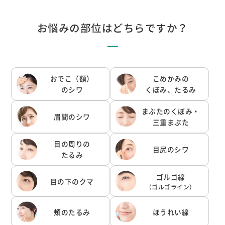
お悩みの部位はどちらですか？
おでこ（額）
こめかみの
のシワ
くぼみ、たるみ
まぶたのくぼみ
・
眉間のシワ
三重まぶた
目の周りの
目尻のシワ
たるみ
ゴルゴ線
目の下のクマ
（ゴルゴライン）
頬のたるみ
ほうれい線